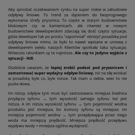
Aby sprostać oczekiwaniom rynku na super niskie w zabudowie
odpływy liniowe. To trend za dążeniem do bezprogowego
wykonania strefy prysznica. To częste w starym budownictwie
blokowym czy w kamienicach, ale również w nowym
budownictwie deweloperskim zdarzają się dość często sytuacje,
gdzie deweloper tak po prostu "zapomniał" obniżyć posadzkę pod
odpływy liniowe mimo, że było to nawet wpisane w umowę z
deweloperem (wielu naszych Klientów spotkała taka sytuacja).
Wówczas ratunkiem są te najniższe.
Ale czy to jedyne wyjście z
sytuacji - NIE
.
Osobiście uważam, że
lepiej zrobić podest pod prysznicem i
zamontować super wydajny odpływ liniowy,
niż na siłę wciskać
w posadzkę byle co, byle niższe. Tak mam u siebie, wiec to nie
puste słowa.
Im niższy odpływ tym musi być zastosowana mniejsza średnica
przyłącza syfonu → tym wysokość samego syfonu też jest
niższa.
A im niższa wysokość syfonu → tym pojemność wodna
produktu jest mniejsza, bo komory syfonu są mniejsze. Im
mniejsza pojemność wodna → tym przepływająca przez niego
woda ma mniejszą prędkość. Mniejsza prędkość przepływu
wypływu wody = mniejsza ogólna wydajność.