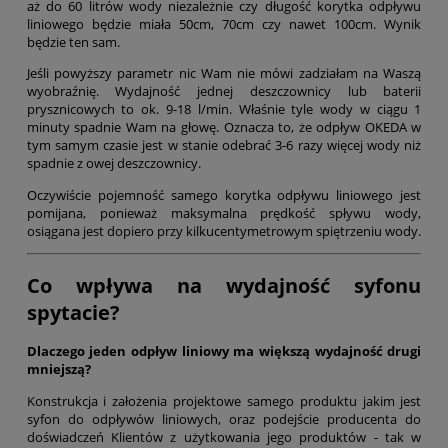
aż do 60 litrów wody niezależnie czy długość korytka odpływu
liniowego będzie miała 50cm, 70cm czy nawet 100cm. Wynik
będzie ten sam.
Jeśli powyższy parametr nic Wam nie mówi zadziałam na Waszą
wyobraźnię. Wydajność jednej deszczownicy lub baterii
prysznicowych to ok. 9-18 l/min. Właśnie tyle wody w ciągu 1
minuty spadnie Wam na głowę. Oznacza to, że odpływ OKEDA w
tym samym czasie jest w stanie odebrać 3-6 razy więcej wody niż
spadnie z owej deszczownicy.
Oczywiście pojemność samego korytka odpływu liniowego jest
pomijana, ponieważ maksymalna prędkość spływu wody,
osiągana jest dopiero przy kilkucentymetrowym spiętrzeniu wody.
Co wpływa na wydajność syfonu
spytacie?
Dlaczego jeden odpływ liniowy ma większą wydajność drugi
mniejszą?
Konstrukcja i założenia projektowe samego produktu jakim jest
syfon do odpływów liniowych, oraz podejście producenta do
doświadczeń Klientów z użytkowania jego produktów - tak w