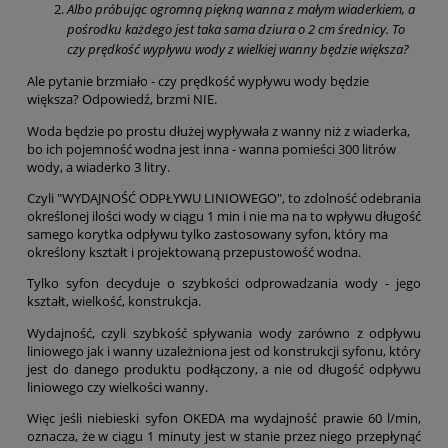
Albo próbując ogromną piękną wanna z małym wiaderkiem, a
pośrodku każdego jest taka sama dziura o 2 cm średnicy. To
czy prędkość wypływu wody z wielkiej wanny będzie większa?
Ale pytanie brzmiało - czy prędkość wypływu wody będzie
większa? Odpowiedź, brzmi NIE.
Woda będzie po prostu dłużej wypływała z wanny niż z wiaderka,
bo ich pojemność wodna jest inna - wanna pomieści 300 litrów
wody, a wiaderko 3 litry.
Czyli "WYDAJNOŚĆ ODPŁYWU LINIOWEGO", to zdolność odebrania
określonej ilości wody w ciągu 1 min i nie ma na to wpływu długość
samego korytka odpływu tylko zastosowany syfon, który ma
określony kształt i projektowaną przepustowość wodna.
Tylko syfon decyduje o szybkości odprowadzania wody - jego
kształt, wielkość, konstrukcja.
Wydajność, czyli szybkość spływania wody zarówno z odpływu
liniowego jak i wanny uzależniona jest od konstrukcji syfonu, który
jest do danego produktu podłączony, a nie od długość odpływu
liniowego czy wielkości wanny.
Więc jeśli niebieski syfon OKEDA ma wydajność prawie 60 l/min,
oznacza, że w ciągu 1 minuty jest w stanie przez niego przepłynąć