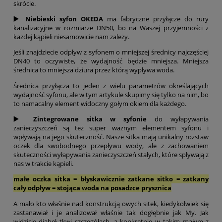
skrócie.
▶️ Niebieski syfon OKEDA
ma fabryczne przyłącze do rury
kanalizacyjne w rozmiarze DN50, bo na Waszej przyjemności z
każdej kąpieli niesamowicie nam zależy.
Jeśli znajdziecie odpływ z syfonem o mniejszej średnicy najczęściej
DN40 to oczywiste, że wydajność będzie mniejsza. Mniejsza
średnica to mniejsza dziura przez którą wypływa woda.
Średnica przyłącza to jeden z wielu parametrów określających
wydajność syfonu, ale w tym artykule skupimy się tylko na nim, bo
to namacalny element widoczny gołym okiem dla każdego.
▶️ Zintegrowane sitka w syfonie
do wyłapywania
zanieczyszczeń są też super ważnym elementem syfonu i
wpływają na jego skuteczność. Nasze sitka mają unikalny rozstaw
oczek dla swobodnego przepływu wody, ale z zachowaniem
skuteczności wyłapywania zanieczyszczeń stałych, które spływają z
nas w trakcie kąpieli.
małe oczka sitka = błyskawicznie zatkane sitko = zatkany
cały odpływ = stojąca woda na posadzce prysznica
A mało kto właśnie nad konstrukcją owych sitek, kiedykolwiek się
zastanawiał i je analizował właśnie tak dogłębnie jak My. Jak
widzicie diabeł tkwi szczegółach, a konkretnie w takim małym z