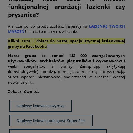
funkcjonalnej aranżacji łazienki czy
prysznica?
A może po po prostu szukasz inspiracji na
ŁAZIENKĘ TWOICH
MARZEŃ
? I na ta to mamy rozwiązanie.
Kliknij tutaj i d
ołącz do naszej specjalistycznej łazienkowej
grupy na Facebooku
Nasza grupa to ponad 142 000 zaangażowanych
użytkowników. A
rchitektów, glazurników i wykonawców
i
wielu specjalistów z branży. Zainspirują, skrytykują
(konstruktywnie) doradzą, pomogą, zaprojektują lub wykonają.
Super wparcie niesamowitej społeczności w aranżacji Waszej
nowej łazienki.
Zobacz również:
Odpływy liniowe na wymiar
Odpływy liniowe podłogowe Super Slim