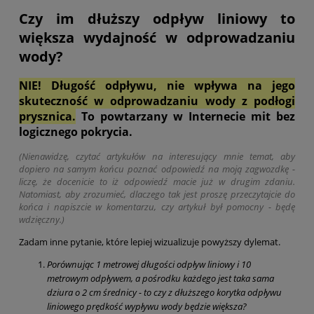
Czy im dłuższy odpływ liniowy to
większa wydajność w odprowadzaniu
wody?
NIE! Długość odpływu, nie wpływa na jego
skuteczność w odprowadzaniu wody z podłogi
prysznica.
To powtarzany w Internecie mit bez
logicznego pokrycia.
(Nienawidzę, czytać artykułów na interesujący mnie temat, aby
dopiero na samym końcu poznać odpowiedź na moją zagwozdkę -
liczę, że docenicie to iż odpowiedź macie już w drugim zdaniu.
Natomiast, aby zrozumieć, dlaczego tak jest proszę przeczytajcie do
końca i napiszcie w komentarzu, czy artykuł był pomocny - będę
wdzięczny.)
Zadam inne pytanie, które lepiej wizualizuje powyższy dylemat.
Porównując 1 metrowej długości odpływ liniowy i 10
metrowym odpływem, a pośrodku każdego jest taka sama
dziura o 2 cm średnicy - to czy z dłuższego korytka odpływu
liniowego prędkość wypływu wody będzie większa?