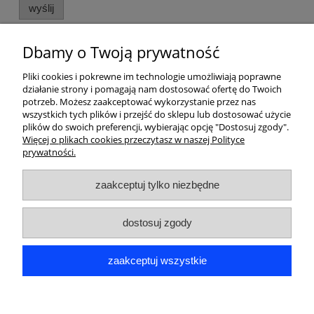
wyślij
Dbamy o Twoją prywatność
Pliki cookies i pokrewne im technologie umożliwiają poprawne
działanie strony i pomagają nam dostosować ofertę do Twoich
potrzeb. Możesz zaakceptować wykorzystanie przez nas
wszystkich tych plików i przejść do sklepu lub dostosować użycie
O NAS
plików do swoich preferencji, wybierając opcję "Dostosuj zgody".
Więcej o plikach cookies przeczytasz w naszej Polityce
prywatności.
POMOC
zaakceptuj tylko niezbędne
PŁATNOŚCI I DOSTAWA
dostosuj zgody
TWOJE KONTO
INFORMACJE DODATKOWE
zaakceptuj wszystkie
OKEDA | ul. Rajdowa 3/25, 94-003 Łódź | NIP: 7322044283 | REGON: 381493527
pokaż pełną wersję strony