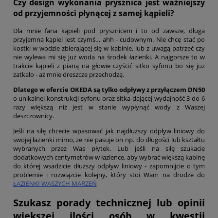
Czy design wykonania prysznica jest ważniejszy
od przyjemności płynącej z samej kąpieli?
Dla mnie fana kąpieli pod prysznicem i to od zawsze, długa
przyjemna kąpiel jest czymś… ahh - cudownym. Nie chcę stać po
kostki w wodzie zbierającej się w kabinie, lub z uwagą patrzeć czy
nie wylewa mi się już woda na środek łazienki. A najgorsze to w
trakcie kąpieli z pianą na głowie czyścić sitko syfonu bo się już
zatkało - aż mnie dreszcze przechodzą.
Dlatego w ofercie OKEDA są tylko odpływy z przyłączem DN50
o unikalnej konstrukcji syfonu oraz sitka dającej wydajność 3 do 6
razy większą niż jest w stanie wypłynąć wody z Waszej
deszczownicy.
Jeśli na siłę chcecie wpasować jak najdłuższy odpływ liniowy do
swojej łazienki mimo, że nie pasuje on np. do długości lub kształtu
wybranych przez Was płytek. Lub jeśli na siłę szukacie
dodatkowych centymetrów w łazience, aby wybrać większą kabinę
do której wsadzicie dłuższy odpływ liniowy - zapomnijcie o tym
problemie i rozwiążcie kolejny, który stoi Wam na drodze do
ŁAZIENKI WASZYCH MARZEŃ
Szukasz porady technicznej lub opinii
większej ilości osób w kwestii