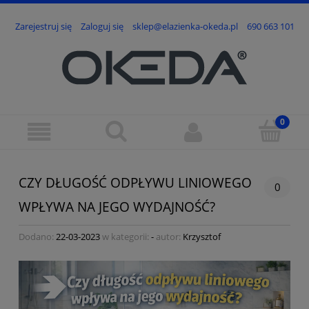
Zarejestruj się
Zaloguj się
sklep@elazienka-okeda.pl
690 663 101
CZY DŁUGOŚĆ ODPŁYWU LINIOWEGO
0
WPŁYWA NA JEGO WYDAJNOŚĆ?
Dodano:
22-03-2023
w kategorii:
-
autor:
Krzysztof