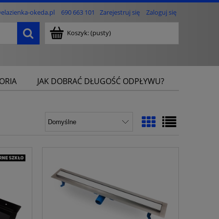
elazienka-okeda.pl
690 663 101
Zarejestruj się
Zaloguj się
Koszyk:
(pusty)
ORIA
JAK DOBRAĆ DŁUGOŚĆ ODPŁYWU?