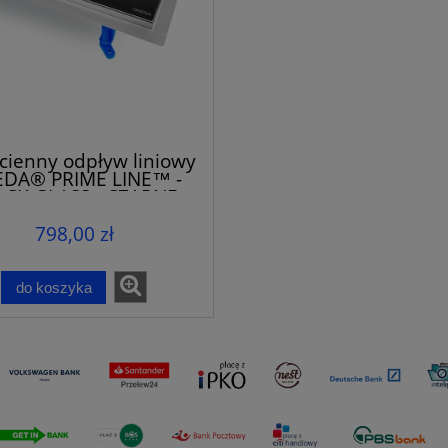
cienny odpływ liniowy
DA® PRIME LINE™ -
ACK GLASS - CZARNE
SZKŁO
798,00 zł
do koszyka