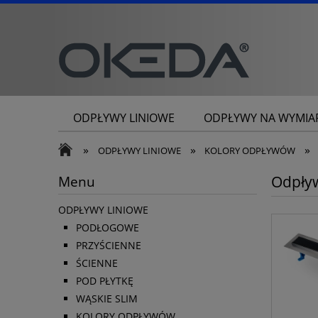
ODPŁYWY LINIOWE
ODPŁYWY NA WYMIA
KONTAKT
»
»
»
ODPŁYWY LINIOWE
KOLORY ODPŁYWÓW
Odpływ
Menu
ODPŁYWY LINIOWE
PODŁOGOWE
PRZYŚCIENNE
ŚCIENNE
POD PŁYTKĘ
WĄSKIE SLIM
KOLORY ODPŁYWÓW