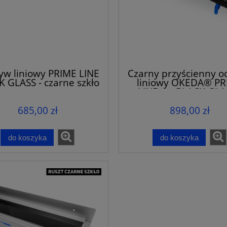
yw liniowy PRIME LINE
Czarny przyścienny o
 GLASS - czarne szkło
liniowy OKEDA® PR
LINE™ - BLACK GLAS
RUSZT CZARNE SZ
685,00 zł
898,00 zł
do koszyka
do koszyka