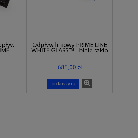
dpływ
Odpływ liniowy PRIME LINE
IME
WHITE GLASS™ - białe szkło
S -
KŁO
685,00 zł
do koszyka