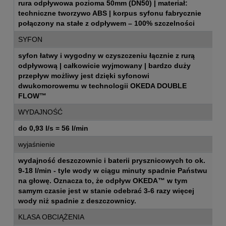
rura odpływowa pozioma 50mm (DN50) | materiał:
techniczne tworzywo ABS | korpus syfonu fabrycznie
połączony na stałe z odpływem – 100% szczelności
SYFON
syfon łatwy i wygodny w czyszczeniu łącznie z rurą
odpływową | całkowicie wyjmowany | bardzo duży
przepływ możliwy jest dzięki syfonowi
dwukomorowemu w technologii OKEDA DOUBLE
FLOW™
WYDAJNOŚĆ
do 0,93 l/s = 56 l/min
wyjaśnienie
wydajność deszczownic i baterii prysznicowych to ok.
9-18 l/min - tyle wody w ciągu minuty spadnie Państwu
na głowę. Oznacza to, że odpływ OKEDA™ w tym
samym czasie jest w stanie odebrać 3-6 razy więcej
wody niż spadnie z deszczownicy.
KLASA OBCIĄŻENIA