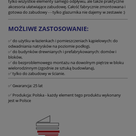
tylko wszystkie elementy samego odpływu, ale także praktyczne
akcesoria ułatwiające zabudowę. Całość fabrycznie zmontowana i
gotowa do zabudowy - - tylko glazurnika nie dajemy w zestawie :)
MOŻLIWE ZASTOSOWANIE:
✅ do użytku w łazienkach i pomieszczeniach kąpielowych: do
odwadniania natrysków na poziomie podłogi,
✅ do budynków drewnianych i prefabrykowanych: domów i
bloków,
✅ do bezproblemowego montażu na dowolnym piętrze w bloku
wielorodzinnym (zgodnie ze sztuką budowlaną),
✅ tylko do zabudowy w ścianie.
✅ Gwarancja: 25 lat
✅ Produkcja: Polska - każdy element tego produktu wykonany
jest w Polsce