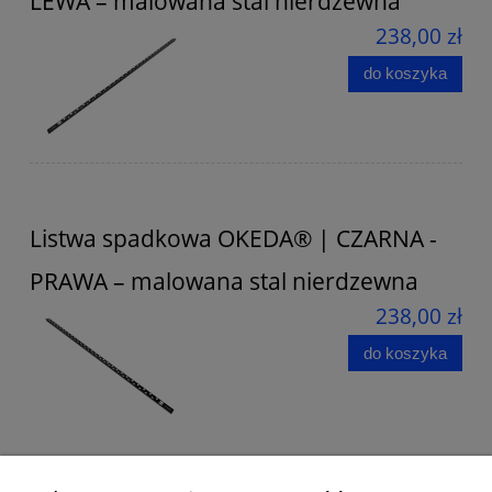
LEWA – malowana stal nierdzewna
238,00 zł
do koszyka
Listwa spadkowa OKEDA® | CZARNA -
PRAWA – malowana stal nierdzewna
238,00 zł
do koszyka