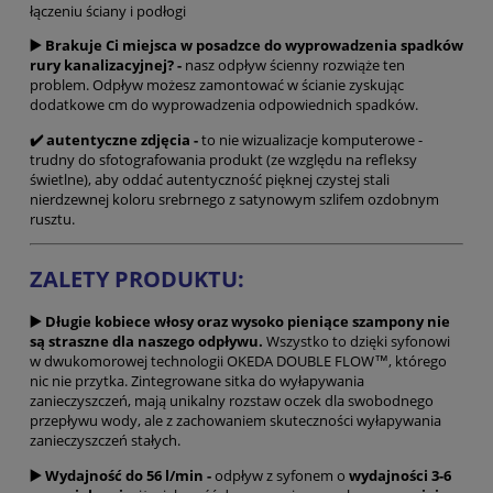
łączeniu ściany i podłogi
▶️ Brakuje Ci miejsca w posadzce do wyprowadzenia spadków
rury kanalizacyjnej? -
nasz odpływ ścienny rozwiąże ten
problem. Odpływ możesz zamontować w ścianie zyskując
dodatkowe cm do wyprowadzenia odpowiednich spadków.
✔️ autentyczne zdjęcia -
to nie wizualizacje komputerowe -
trudny do sfotografowania produkt (ze względu na refleksy
świetlne), aby oddać autentyczność pięknej czystej stali
nierdzewnej koloru srebrnego z satynowym szlifem ozdobnym
rusztu.
ZALETY PRODUKTU:
▶️ Długie kobiece włosy oraz wysoko pieniące szampony nie
są straszne dla naszego odpływu.
Wszystko to dzięki syfonowi
w dwukomorowej technologii OKEDA DOUBLE FLOW™, którego
nic nie przytka. Zintegrowane sitka do wyłapywania
zanieczyszczeń, mają unikalny rozstaw oczek dla swobodnego
przepływu wody, ale z zachowaniem skuteczności wyłapywania
zanieczyszczeń stałych.
▶️ Wydajność do 56 l/min -
odpływ z syfonem o
wydajności
3-6