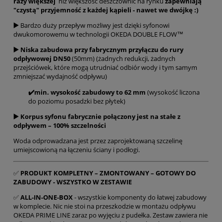
razy większej
niż większość deszczownic na rynku
zapewniają
"czystą" przyjemność z każdej kąpieli - nawet we dwójkę :)
▶️
Bardzo duży przepływ możliwy jest dzięki syfonowi
dwukomorowemu w technologii OKEDA DOUBLE FLOW™
▶️ Niska zabudowa przy fabrycznym przyłączu do rury
odpływowej DN50
(50mm) (żadnych redukcji, żadnych
przejściówek, które mogą utrudniać odbiór wody i tym samym
zmniejszać wydajność odpływu)
✔️min. wysokość zabudowy to 62 mm
(wysokość liczona
do poziomu posadzki bez płytek)
▶️ Korpus syfonu fabrycznie połączony jest na stałe z
odpływem – 100% szczelności
Woda odprowadzana jest przez zaprojektowaną szczelinę
umiejscowioną na łączeniu ściany i podłogi.
✅
PRODUKT KOMPLETNY – ZMONTOWANY – GOTOWY DO
ZABUDOWY - WSZYSTKO W ZESTAWIE
✅
ALL-IN-ONE-BOX
- wszystkie komponenty do łatwej zabudowy
w komplecie. Nic nie stoi na przeszkodzie w montażu odpływu
OKEDA PRIME LINE zaraz po wyjęciu z pudełka. Zestaw zawiera nie