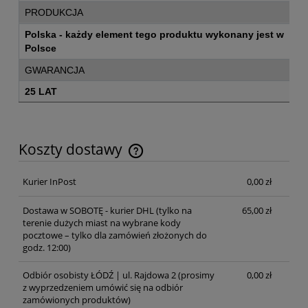
PRODUKCJA
Polska - każdy element tego produktu wykonany jest w
Polsce
GWARANCJA
25 LAT
Koszty dostawy
Cena nie zawiera ewentualnych kosztów płatności
Kurier InPost
0,00 zł
Dostawa w SOBOTĘ - kurier DHL
(tylko na
65,00 zł
terenie dużych miast na wybrane kody
pocztowe – tylko dla zamówień złożonych do
godz. 12:00)
Odbiór osobisty ŁÓDŹ | ul. Rajdowa 2
(prosimy
0,00 zł
z wyprzedzeniem umówić się na odbiór
zamówionych produktów)