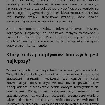
ich trwałość, design, a także cena. Najczęściej spotkać można
produkty ze stali nierdzewnej, szklane, ceramiczne oraz z tworzyw
sztucznych. Można też pokusić się o klasyfikację ze względu na
konstrukcję. Tutaj wyróżniamy modele klasyczne oraz Super SLIM,
czyli bardzo wąskie, szczelinowe warianty, które idealnie
wkomponują się praktycznie w każdą posadzkę.
A i to nie koniec podziałów odpływów liniowych! Możemy
dokonywać klasyfikacji na podstawie różnych właściwości i
parametrów technicznych. Producenci dostarczają coraz więcej
rozwiązań tego typu – wszystko po to, by sprostać rosnącym
oczekiwaniom konsumentów.
Który rodzaj odpływów liniowych jest
najlepszy?
W tym przypadku nie ma podziału na lepsze i gorsze warianty.
Wszystkie będą idealne, o ile zostaną dopasowane do dostępnej
przestrzeni, aranżacji, możliwości technicznych, a także
indywidualnych potrzeb użytkowników. To, co sprawdzi się w
jednej łazience, niekoniecznie będzie dobrym rozwiązaniem do
innej łazienki. Dlatego przed podjęciem decyzji należy dobrze
przeanalizować możliwości pomieszczenia i własne oczekiwania, a
także dokładnie zapoznać się ze specyfiką poszczególnych modeli
liniowych. W przypadku wątpliwości zawsze warto skonsultować