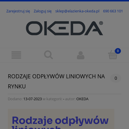
Zarejestruj się
Zaloguj się
sklep@elazienka-okeda.pl
690 663 101
RODZAJE ODPŁYWÓW LINIOWYCH NA
0
RYNKU
Dodano:
13-07-2023
w kategorii:
-
autor:
OKEDA