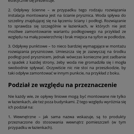
estetycznie się prezentuje.
2.
Odpływy ścienne
– w przypadku tego rodzaju rozwiązania
instalacja montowana jest na ścianie prysznica. Woda spływa do
szczeliny znajdującej się na łączeniu ściany i podłogi. Rozwiązanie
to sprawdza się szczególnie w łazienkach, w których nie jest
możliwe zamontowanie wariantu podłogowego na przykład ze
względu na małą powierzchnię i brak miejsca na syfon w podłodze.
3. Odpływy punktowe – to nieco bardziej wymagające w montażu
rozwiązania prysznicowe. Umieszcza się je zazwyczaj na środku
podłogi pod prysznicem, jednak wówczas konieczne jest zadbanie
o spadek z każdej strony, żeby woda nie gromadziła się i mogła
swobodnie spływać. Oczywiście nic nie stoi na przeszkodzie, by
taki odpływ zamontować w innym punkcie, na przykład z boku.
Podział ze względu na przeznaczenie
Nie każdy wie, że
opływy liniowe
mogą być montowane nie tylko
w łazienkach, ale też poza budynkami. Z tego względu wyróżnia się
ich podział na:
1. Wewnętrzne – jak sama nazwa wskazuje, są to produkty
przeznaczone do stosowania wewnątrz pomieszczeń (w tym
przypadku w łazienkach).