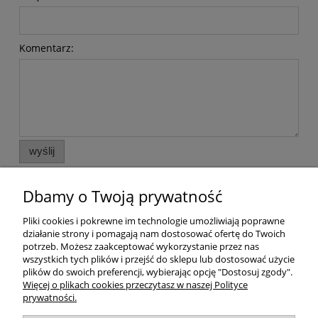
Komentarz:
wyślij
Dbamy o Twoją prywatność
Pliki cookies i pokrewne im technologie umożliwiają poprawne
działanie strony i pomagają nam dostosować ofertę do Twoich
potrzeb. Możesz zaakceptować wykorzystanie przez nas
wszystkich tych plików i przejść do sklepu lub dostosować użycie
O NAS
plików do swoich preferencji, wybierając opcję "Dostosuj zgody".
Więcej o plikach cookies przeczytasz w naszej Polityce
prywatności.
POMOC