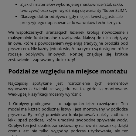
Z jakich materiałów wykonuje się maskownice (stal, szkło,
tworzywo) oraz czym wyróżniają się warianty "Super SLIM".
Dlaczego dobór odpływu nigdy nie jest kwestią gustu, ale
precyzyjnego dopasowania do warunków technicznych.
We współczesnych aranżacjach łazienek królują nowoczesne i
maksymalnie funkcjonalne rozwiązania. Należą do nich
odpływy
liniowe
, które z powodzeniem wypierają tradycyjne brodziki pod
prysznicem. Nie każdy jednak wie, że na rynku są dostępne różne
rodzaje odpływów liniowych. Poniżej znajduje się krótkie
zestawienie – zapraszamy do lektury!
Podział ze względu na miejsce montażu
Najczęściej spotykane jest rozróżnienie tych elementów
wyposażenia łazienki ze względu na to, gdzie są montowane.
Według tej klasyfikacji możemy wyróżnić:
1.
Odpływy podłogowe
– to najpopularniejsze rozwiązanie. Ten
model ma kształt podłużnej listwy i jest montowany w podłodze
prysznica. By mógł prawidłowo funkcjonować, należy zadbać o
lekki spad podłoża, który umożliwi swobodne spływanie wody.
Odpływ ten jest idealnie zamaskowany na równi z posadzką, dzięki
czemu jest nie tylko wygodny podczas użytkowania, ale też